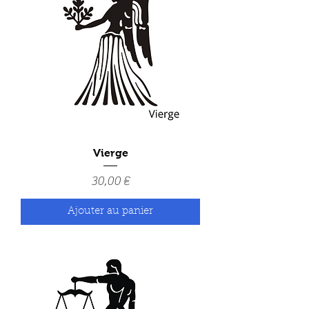
Vierge
Prix
30,00 €
Ajouter au panier