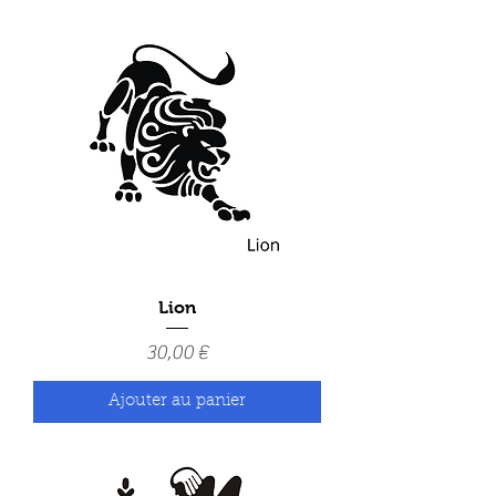
Lion
Prix
30,00 €
Ajouter au panier