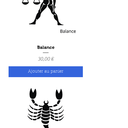
Balance
Prix
30,00 €
Ajouter au panier