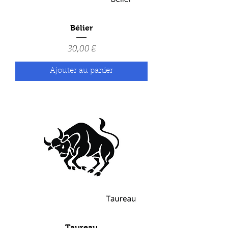
Bélier
Prix
30,00 €
Ajouter au panier
Taureau