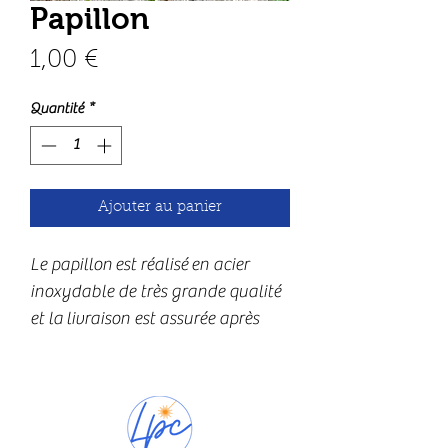
Papillon
Prix
1,00 €
Quantité
*
Ajouter au panier
Le papillon est réalisé en acier 
inoxydable de très grande qualité 
et la livraison est assurée après 
oxydation de l'acier, avec une 
patine qui évoluera avec le temps.
Il mesure environ cm  et 2mm 