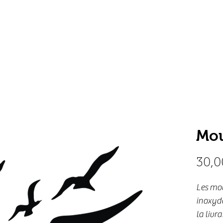
oduits
Nos réalisations
Le sur-mesure
À
Mou
30,0
Les mou
inoxyda
la livr