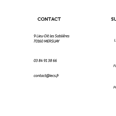
CONTACT
S
9 Lieu-Dit les Sablières
L
70160 MERSUAY
03 84 91 38 66
F
contact@iecs.fr
P