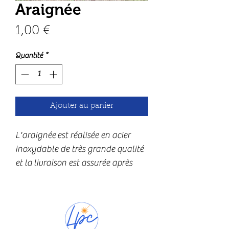
Araignée
Prix
1,00 €
Quantité
*
Ajouter au panier
L'araignée est réalisée en acier 
inoxydable de très grande qualité 
et la livraison est assurée après 
oxydation de l'acier, avec une 
patine qui évoluera avec le temps.
Elle mesure environ cm  et 2mm 