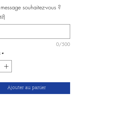
 message souhaitez-vous ?
if)
0/500
*
Ajouter au panier