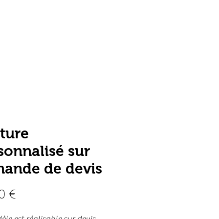
 propos
Contact
iture
sonnalisé sur
ande de devis
Prix
0 €