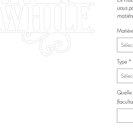
Ce modè
vous po
matière
Matièr
Sélec
Type
*
Sélec
Quelle
(facultat