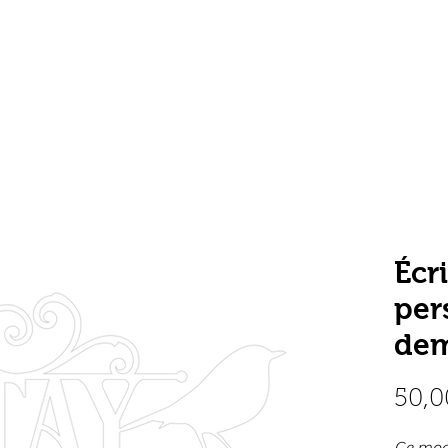
oduits
Nos réalisations
Le sur-mesure
À
Écr
per
dem
50,0