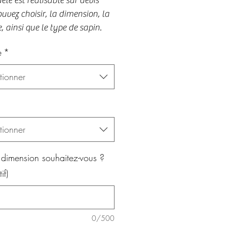
le est réalisable sur devis 
uvez choisir, la dimension, la 
, ainsi que le type de sapin.
e
*
tionner
tionner
 dimension souhaitez-vous ?
if)
0/500